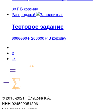
30
₽
В корзину
Распродажа!
Тестовое задание
Первоначальная
Текущая
3000000
₽
200000
₽
В корзину
цена
цена:
1
составляла
200000 ₽.
2
3000000 ₽.
→
© 2018-2021 | Ельцова К.А.
ИНН 024502351806