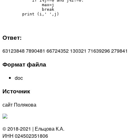
            if i%j==0 and j%2!=0:

                max=j

                break

        print (i,' ',j)
Ответ:
63123848 7890481 66724352 130321 71639296 279841
Формат файла
doc
Источник
сайт Полякова
© 2018-2021 | Ельцова К.А.
ИНН 024502351806