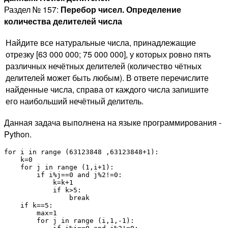
Раздел № 157:
Перебор чисел. Определение
количества делителей числа
Найдите все натуральные числа, принадлежащие
отрезку [63 000 000; 75 000 000], у которых ровно пять
различных нечётных делителей (количество чётных
делителей может быть любым). В ответе перечислите
найденные числа, справа от каждого числа запишите
его наибольший нечётный делитель.
Данная задача выполнена на языке программирования -
Python.
for i in range (63123848 ,63123848+1): 

    k=0 

    for j in range (1,i+1): 

        if i%j==0 and j%2!=0: 

            k=k+1 

            if k>5:

                break

    if k==5:

        max=1

        for j in range (i,1,-1):
