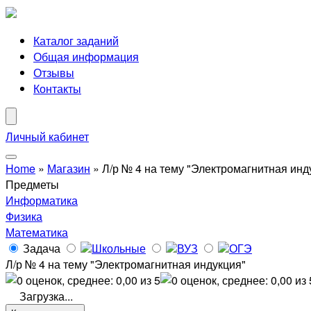
Каталог заданий
Общая информация
Отзывы
Контакты
Личный кабинет
Home
»
Магазин
»
Л/р № 4 на тему "Электромагнитная инд
Предметы
Информатика
Физика
Математика
Задача
Школьные
ВУЗ
ОГЭ
Л/р № 4 на тему "Электромагнитная индукция"
Загрузка...