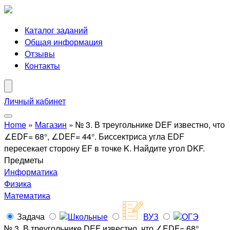
Каталог заданий
Общая информация
Отзывы
Контакты
Личный кабинет
Home
»
Магазин
»
№ 3. В треугольнике DEF известно, что
∠EDF= 68°, ∠DEF= 44°. Биссектриса угла EDF
пересекает сторону EF в точке K. Найдите угол DKF.
Предметы
Информатика
Физика
Математика
Задача
Школьные
ВУЗ
ОГЭ
№ 3. В треугольнике DEF известно, что ∠EDF= 68°,