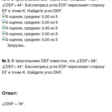
∠DEF= 44°. Биссектриса угла EDF пересекает сторону
EF в точке K. Найдите угол DKF.
Загрузка...
№ 3.
В треугольнике DEF известно, что ∠EDF= 68°,
∠DEF= 44°. Биссектриса угла EDF пересекает сторону
EF в точке K. Найдите угол DKF.
Ответ:
∠DKF = 78°.