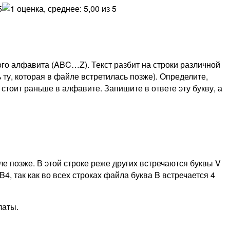
го алфавита (ABC…Z). Текст разбит на строки различной
 ту, которая в файле встретилась позже). Определите,
ая стоит раньше в алфавите. Запишите в ответе эту букву, а
йле позже. В этой строке реже других встречаются буквы V
B4, так как во всех строках файла буква B встречается 4
латы.