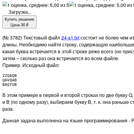
Загрузка...
Купить решение
Цена
30
₽
(№ 3782) Текстовый файл
24-s1.txt
состоит не более чем из
длины. Необходимо найти строку, содержащую наибольшее к
какая буква встречается в этой строке реже всего (но прис
затем – сколько раз она встречается во всем файле.
Пример. Исходный файл:
ZZQAQB

QAVQAB

BAQTUB
В этом примере в первой и второй строках по две букву Q, 
и B (по одному разу), выбираем букву B, т. к. она раньше 
раза.
Данная задача выполнена на языке программирования - P