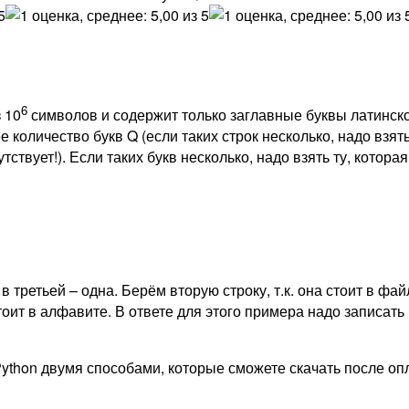
6
 10
символов и содержит только заглавные буквы латинско
оличество букв Q (если таких строк несколько, надо взять
утствует!). Если таких букв несколько, надо взять ту, котор
в третьей – одна. Берём вторую строку, т.к. она стоит в фа
стоит в алфавите. В ответе для этого примера надо записать 
ython двумя способами, которые сможете скачать после оп