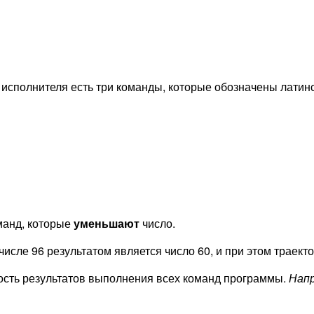
У исполнителя есть три команды, которые обозначены латин
манд, которые
уменьшают
число.
числе 96 результатом является число 60, и при этом траек
ость результатов выполнения всех команд программы.
Нап