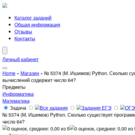
Каталог заданий
Общая информация
Отзывы
Контакты
Личный кабинет
Home
»
Магазин
»
№ 5374 (М. Ишимов) Python. Сколько су
вычислений содержит число 64?
Предметы
Информатика
Математика
Задача
Все задания
Задания ЕГЭ
ОГЭ
№ 5374 (М. Ишимов) Python. Сколько существует программ
число 64?