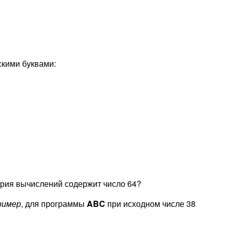
скими буквами:
тория вычислений содержит число 64?
ример
, для программы
ABC
при исходном числе 38