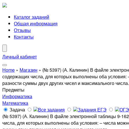
Каталог заданий
Общая информация
Отзывы
Контакты
Личный кабинет
Home
»
Магазин
»
(№ 5397) (А. Калинин) В файле электро
содержащих числа, для которых выполнены оба условия: 
разности суммы двух других чисел и максимального числа.
Предметы
Информатика
Математика
Задача
Все задания
Задания ЕГЭ
ОГЭ
(№ 5397) (А. Калинин) В файле электронной таблицы 9-16
числа, для которых выполнены оба условия: – числа можн