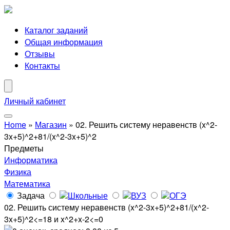
Каталог заданий
Общая информация
Отзывы
Контакты
Личный кабинет
Home
»
Магазин
»
02. Решить систему неравенств (x^2-
3x+5)^2+81/(x^2-3x+5)^2
Предметы
Информатика
Физика
Математика
Задача
Школьные
ВУЗ
ОГЭ
02. Решить систему неравенств (x^2-3x+5)^2+81/(x^2-
3x+5)^2<=18 и x^2+x-2<=0