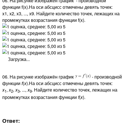
06. На рисунке изображён график - производной
функции f(x).На оси абсцисс отмечены девять точек:
x1, x2, x3, ..., x9. Найдите количество точек, лежащих на
промежутках возрастания функции f(x).
Загрузка...
06. На рисунке изображён график
- производной
функции
f
(
x
).На оси абсцисс отмечены девять точек:
x
,
x
,
x
, ...,
x
. Найдите количество точек, лежащих на
1
2
3
9
промежутках возрастания функции
f
(
x
).
Ответ: