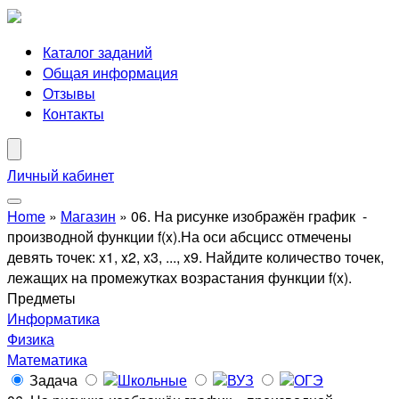
Каталог заданий
Общая информация
Отзывы
Контакты
Личный кабинет
Home
»
Магазин
»
06. На рисунке изображён график -
производной функции f(x).На оси абсцисс отмечены
девять точек: x1, x2, x3, ..., x9. Найдите количество точек,
лежащих на промежутках возрастания функции f(x).
Предметы
Информатика
Физика
Математика
Задача
Школьные
ВУЗ
ОГЭ