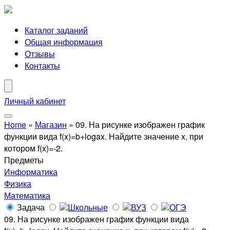
Каталог заданий
Общая информация
Отзывы
Контакты
Личный кабинет
Home
»
Магазин
»
09. На рисунке изображен график
функции вида ​f(x)=b+logax​. Найдите значение x, при
котором ​f(x)=-2.
Предметы
Информатика
Физика
Математика
Задача
Школьные
ВУЗ
ОГЭ
09. На рисунке изображен график функции вида ​