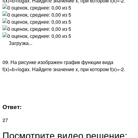
f(x)=b+logax​. Найдите значение x, при котором ​f(x)=-2.
Загрузка...
09. На рисунке изображен график функции вида ​
f(x)=b+logax​. Найдите значение x, при котором ​f(x)=-2.
Ответ:
27
Посмотрите видео решение: