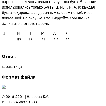
пароль – последовательность русских букв. В пароле
использовались только буквы Ц, И, Т, Р, А, К; каждая
буква кодировалась двоичным словом по таблице,
показанной на рисунке. Расшифруйте сообщение.
Запишите в ответе пароль.
Ц
И
Т
Р
А
К
!!!
!!?
!?
?!!
?!?
??
Ответ:
каракатица
Формат файла
© 2018-2021 | Ельцова К.А.
ИНН 024502351806