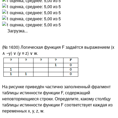
Загрузка...
(№ 1630) Логическая функция F задаётся выражением (x
∧ ¬y) ∨ (y ≡ z) ∨ w.
На рисунке приведён частично заполненный фрагмент
таблицы истинности функции F, содержащий
неповторяющиеся строки. Определите, какому столбцу
таблицы истинности функции F соответствует каждая из
переменных x, y, z, w.