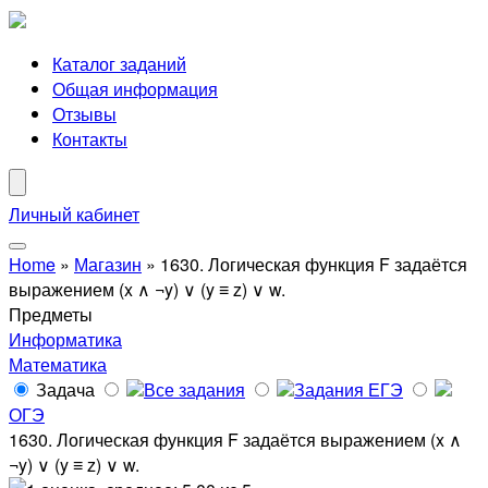
Каталог заданий
Общая информация
Отзывы
Контакты
Личный кабинет
Home
»
Магазин
»
1630. Логическая функция F задаётся
выражением (x ∧ ¬y) ∨ (y ≡ z) ∨ w.
Предметы
Информатика
Математика
Задача
Все задания
Задания ЕГЭ
ОГЭ
1630. Логическая функция F задаётся выражением (x ∧
¬y) ∨ (y ≡ z) ∨ w.