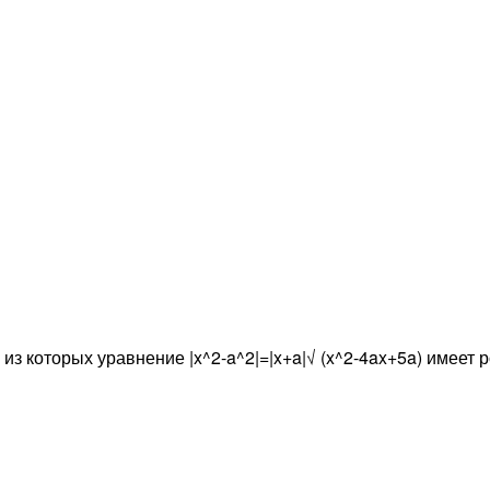
из которых уравнение |x^2-a^2|=|x+a|√ (x^2-4ax+5a) имеет р