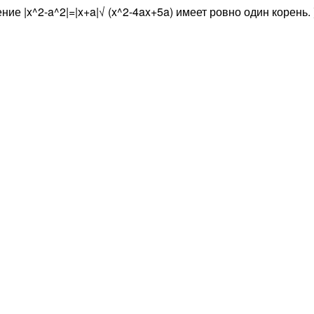
ие |x^2-a^2|=|x+a|√ (x^2-4ax+5a) имеет ровно один корень. 