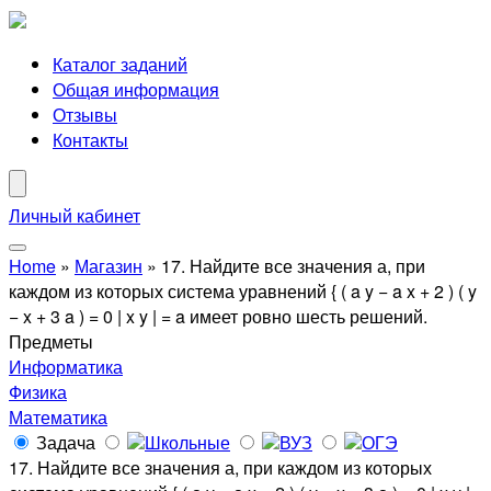
Каталог заданий
Общая информация
Отзывы
Контакты
Личный кабинет
Home
»
Магазин
»
17. Найдите все значения а, при
каждом из которых система уравнений { ( a y − a x + 2 ) ( y
− x + 3 a ) = 0 | x y | = a имеет ровно шесть решений.
Предметы
Информатика
Физика
Математика
Задача
Школьные
ВУЗ
ОГЭ
17. Найдите все значения а, при каждом из которых