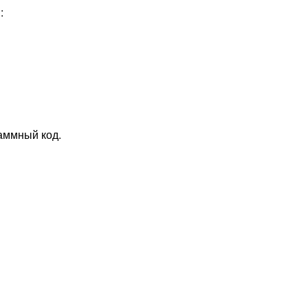
:
аммный код.