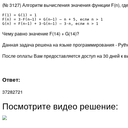
(№ 3127) Алгоритм вычисления значения функции F(n), гд
F(1) = G(1) = 1

F(n) = 3·F(n–1) + G(n–1) – n + 5, если n > 1

G(n) = F(n–1) + 3·G(n–1) – 3·n, если n > 1
Чему равно значение F(14) + G(14)?
Данная задача решена на языке программирования - Pyth
После оплаты Вам предоставляется доступ на 30 дней к в
Ответ:
37282721
Посмотрите видео решение: