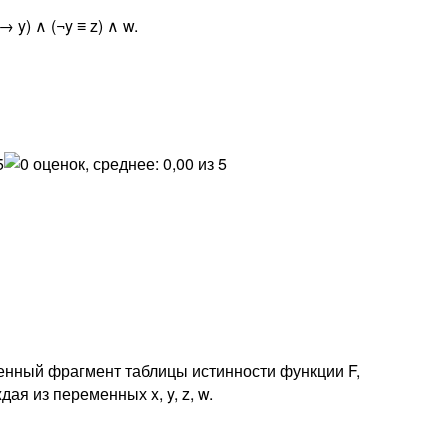
y) ∧ (¬y ≡ z) ∧ w.
лненный фрагмент таблицы истинности функции F,
я из переменных x, y, z, w.