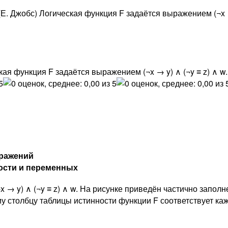
Е. Джобс) Логическая функция F задаётся выражением (¬x → 
ая функция F задаётся выражением (¬x → y) ∧ (¬y ≡ z) ∧ w.
ыражений
ости и переменных
x → y) ∧ (¬y ≡ z) ∧ w. На рисунке приведён частично запо
столбцу таблицы истинности функции F соответствует кажда