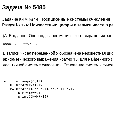
Задача № 5485
Задание КИМ № 14:
Позиционные системы счисления
Раздел № 174:
Неизвестные цифры в записи чисел в р
(А. Богданов) Операнды арифметического выражения запи
9009x₁₈ + 2257x₁₈
В записи чисел переменной x обозначена неизвестная ци
арифметического выражения кратно 15. Для найденного зн
десятичной системе счисления. Основание системы счисл
for
 x 
in
range
(
0
,
18
)
:
    N
=
18
**
4
*
9
+
9
*
18
+
x

    M
=
18
**
4
*
2
+
18
**
3
*
2
+
18
**
2
*
5
+
18
*
7
+
x

if
(
N
+
M
)
%
15
==
0
:
print
(
(
N
+
M
)
/
15
)