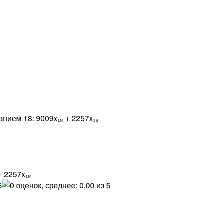
нием 18: 9009x₁₈ + 2257x₁₈
 2257x₁₈