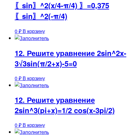
〖sin〗^2⁡(x/4-π/4) 〗=0,375
〖sin〗^2⁡(-π/4)
0
₽
В корзину
12. Решите уравнение 2sin^2x-
3√3sin(π/2+x)-5=0
0
₽
В корзину
12. Решите уравнение
2sin^3(pi+x)=1/2 cos(x-3pi/2)
0
₽
В корзину