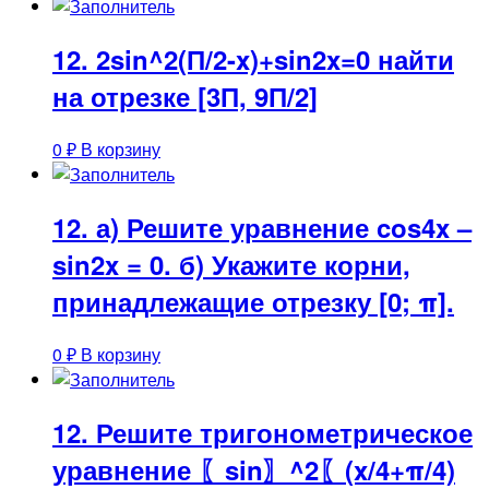
12. 2sin^2(П/2-x)+sin2x=0 найти
на отрезке [3П, 9П/2]
0
₽
В корзину
12. а) Решите уравнение cos4x –
sin2x = 0. б) Укажите корни,
принадлежащие отрезку [0; π].
0
₽
В корзину
12. Решите тригонометрическое
уравнение 〖sin〗^2⁡〖(x/4+π/4)